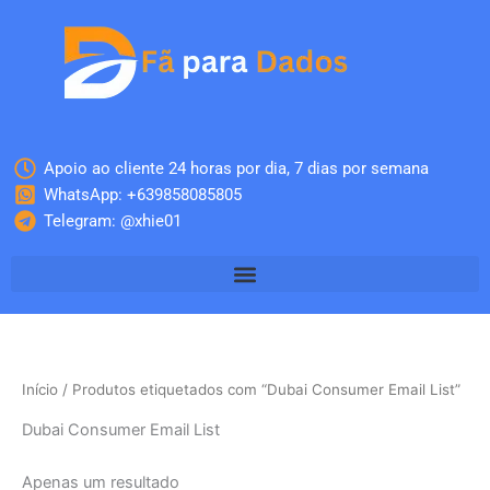
Skip
to
content
Apoio ao cliente 24 horas por dia, 7 dias por semana
WhatsApp: +639858085805
Telegram: @xhie01
Início
/ Produtos etiquetados com “Dubai Consumer Email List”
Dubai Consumer Email List
Apenas um resultado