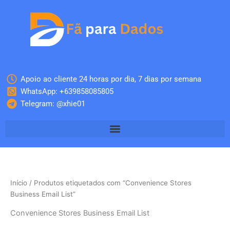
Skip
to
content
Apoio ao cliente 24 horas por dia, 7 dias por semana
WhatsApp: +639858085805
Telegram: @xhie01
Início
/ Produtos etiquetados com “Convenience Stores
Business Email List”
Convenience Stores Business Email List