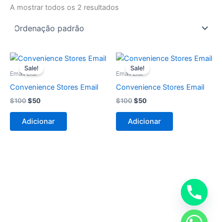
A mostrar todos os 2 resultados
O
O
O
O
preço
preço
preço
preço
Sale!
Sale!
original
atual
original
atual
Email List
Email List
era:
é:
era:
é:
Convenience Stores Email
Convenience Stores Email
$100.
$50.
$100.
$50.
$
100
$
50
$
100
$
50
Adicionar
Adicionar