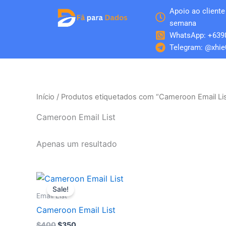
Skip
Apoio ao cliente 
to
semana
content
WhatsApp: +639
Telegram: @xhie
Início
/ Produtos etiquetados com “Cameroon Email Lis
Cameroon Email List
Apenas um resultado
O
O
preço
preço
Sale!
original
atual
Email List
era:
é:
Cameroon Email List
$400.
$350.
$
400
$
350