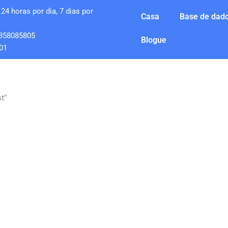
24 horas por dia, 7 dias por
Casa
Base de dado
858085805
Blogue
01
t”