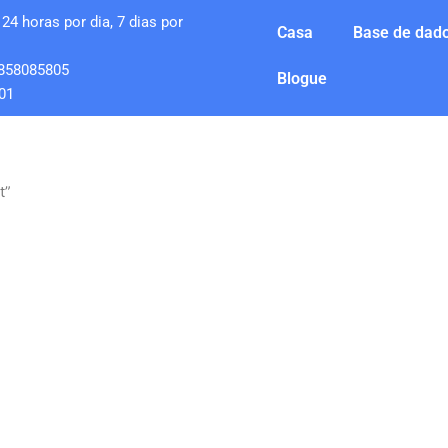
24 horas por dia, 7 dias por
Casa
Base de dado
858085805
Blogue
01
t”