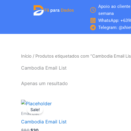
Skip
Apoio ao cliente 
to
semana
content
WhatsApp: +639
Telegram: @xhie
Início
/ Produtos etiquetados com “Cambodia Email Lis
Cambodia Email List
Apenas um resultado
O
O
preço
preço
Sale!
original
atual
Email List
era:
é:
Cambodia Email List
$80.
$30.
$
80
$
30