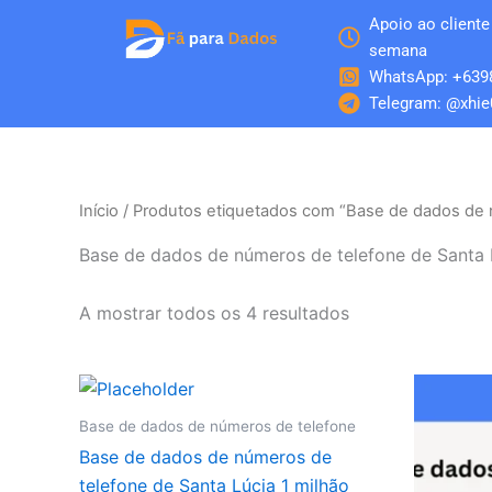
Skip
Apoio ao cliente 
to
semana
content
WhatsApp: +639
Telegram: @xhie
Início
/ Produtos etiquetados com “Base de dados de 
Base de dados de números de telefone de Santa 
A mostrar todos os 4 resultados
Base de dados de números de telefone
Base de dados de números de
telefone de Santa Lúcia 1 milhão