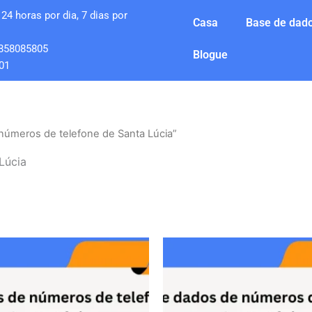
24 horas por dia, 7 dias por
Casa
Base de dado
858085805
Blogue
01
números de telefone de Santa Lúcia”
Lúcia