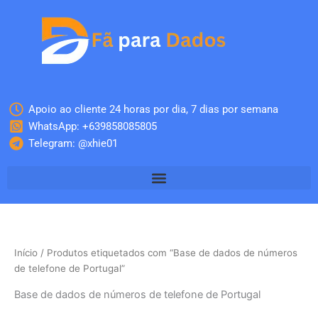
Skip
to
content
Apoio ao cliente 24 horas por dia, 7 dias por semana
WhatsApp: +639858085805
Telegram: @xhie01
Início
/ Produtos etiquetados com “Base de dados de números
de telefone de Portugal”
Base de dados de números de telefone de Portugal