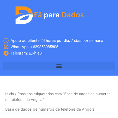
Skip
to
content
Apoio ao cliente 24 horas por dia, 7 dias por semana
WhatsApp: +639858085805
Telegram: @xhie01
Início
/ Produtos etiquetados com “Base de dados de números
de telefone de Angola”
Base de dados de números de telefone de Angola