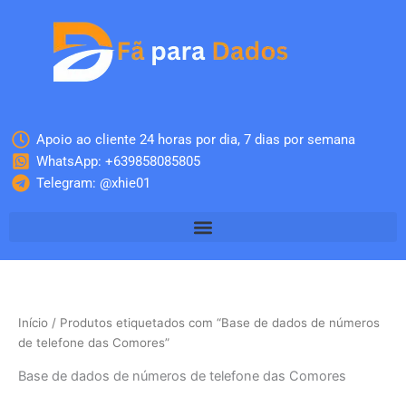
Skip
to
content
Apoio ao cliente 24 horas por dia, 7 dias por semana
WhatsApp: +639858085805
Telegram: @xhie01
Início
/ Produtos etiquetados com “Base de dados de números
de telefone das Comores”
Base de dados de números de telefone das Comores