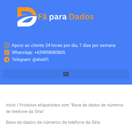
Skip
to
content
Apoio ao cliente 24 horas por dia, 7 dias por semana
WhatsApp: +639858085805
Telegram: @xhie01
Início
/ Produtos etiquetados com “Base de dados de números
de telefone da Síria”
Base de dados de números de telefone da Síria