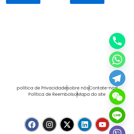
política de Privacidade
sobre nós
Contate-nos
Política de Reembolso
Mapa do site
F
I
X
L
Y
a
n
-
i
o