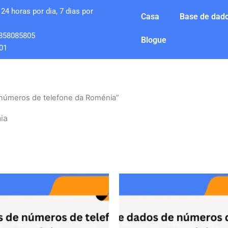
24 horas por dia, 7 dias por
Casa
Base de dado
858085805
Blogue
01
números de telefone da Roménia”
ia