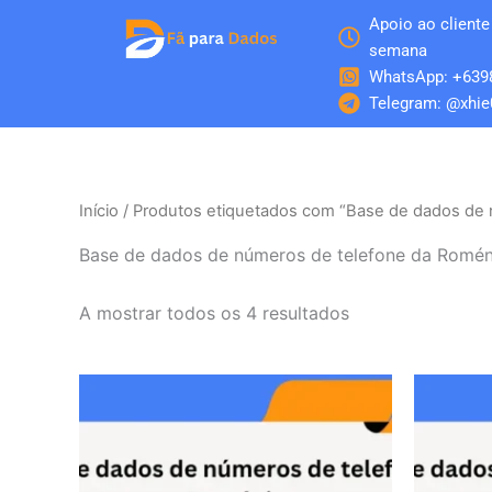
Skip
Apoio ao cliente 
to
semana
content
WhatsApp: +639
Telegram: @xhie
Início
/ Produtos etiquetados com “Base de dados de 
Base de dados de números de telefone da Romén
A mostrar todos os 4 resultados