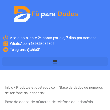
Skip
to
content
Apoio ao cliente 24 horas por dia, 7 dias por semana
WhatsApp: +639858085805
Telegram: @xhie01
Início
/ Produtos etiquetados com “Base de dados de números
de telefone da Indonésia”
Base de dados de números de telefone da Indonésia