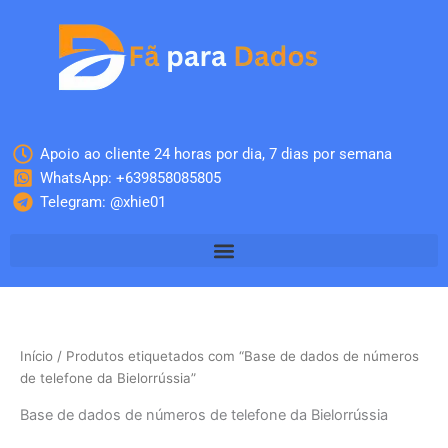
Skip
to
content
Apoio ao cliente 24 horas por dia, 7 dias por semana
WhatsApp: +639858085805
Telegram: @xhie01
Início
/ Produtos etiquetados com “Base de dados de números
de telefone da Bielorrússia”
Base de dados de números de telefone da Bielorrússia