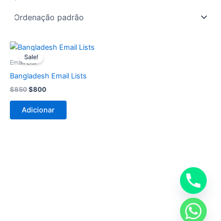
O
O
preço
preço
Sale!
original
atual
Email List
era:
é:
Bangladesh Email Lists
$850.
$800.
$
850
$
800
Adicionar