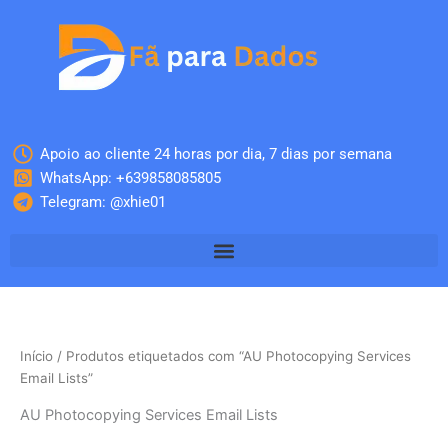
Skip
to
content
Apoio ao cliente 24 horas por dia, 7 dias por semana
WhatsApp: +639858085805
Telegram: @xhie01
Início
/ Produtos etiquetados com “AU Photocopying Services
Email Lists”
AU Photocopying Services Email Lists