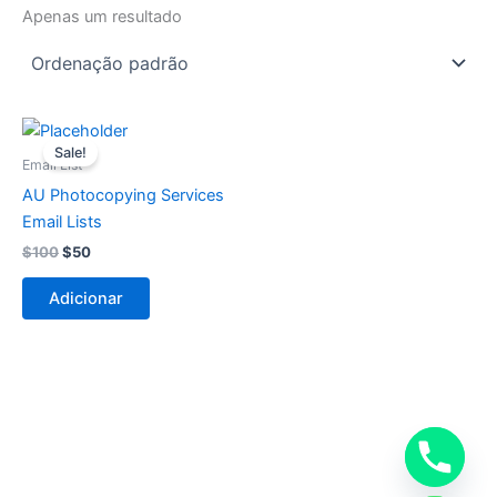
Apenas um resultado
O
O
preço
preço
Sale!
original
atual
Email List
era:
é:
AU Photocopying Services
$100.
$50.
Email Lists
$
100
$
50
Adicionar