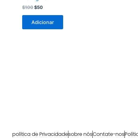
$
100
$
50
Adicionar
política de Privacidade
sobre nós
Contate-nos
Polít