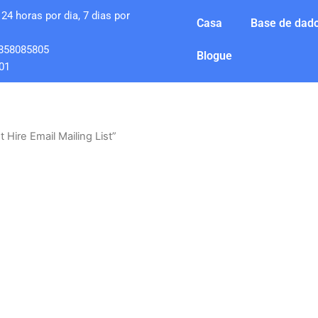
24 horas por dia, 7 dias por
Casa
Base de dado
858085805
Blogue
01
Hire Email Mailing List”