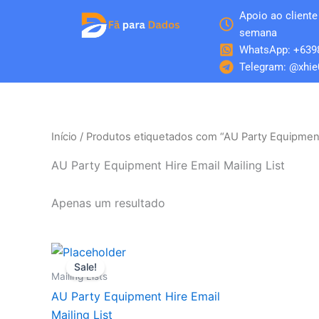
Skip
Apoio ao cliente 
to
semana
content
WhatsApp: +639
Telegram: @xhie
Início
/ Produtos etiquetados com “AU Party Equipment 
AU Party Equipment Hire Email Mailing List
Apenas um resultado
O
O
preço
preço
Sale!
original
atual
Mailing Lists
era:
é:
AU Party Equipment Hire Email
$100.
$50.
Mailing List