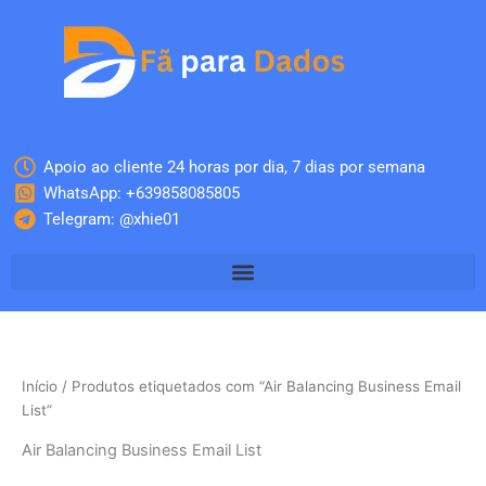
Skip
to
content
Apoio ao cliente 24 horas por dia, 7 dias por semana
WhatsApp: +639858085805
Telegram: @xhie01
Início
/ Produtos etiquetados com “Air Balancing Business Email
List”
Air Balancing Business Email List