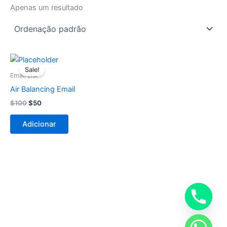
Apenas um resultado
O
O
preço
preço
Sale!
original
atual
Email List
era:
é:
Air Balancing Email
$100.
$50.
$
100
$
50
Adicionar