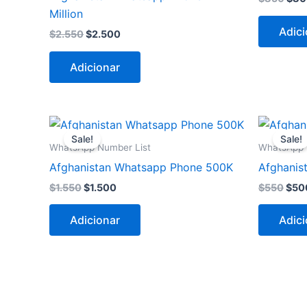
Million
Adici
$
2.550
$
2.500
Adicionar
O
O
O
preço
preço
pre
Sale!
Sale!
original
atual
orig
WhatsApp Number List
WhatsApp 
era:
é:
era:
Afghanistan Whatsapp Phone 500K
Afghanis
$1.550.
$1.500.
$55
$
1.550
$
1.500
$
550
$
50
Adicionar
Adici