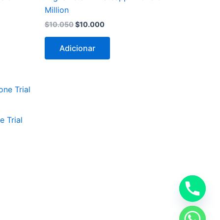
Million
$
10.050
$
10.000
Adicionar
 Trial