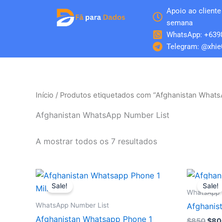
Skip
Apoio ao cliente 
to
semana
content
WhatsApp: +639
Telegram: @xhie
Início
/ Produtos etiquetados com “Afghanistan Whats
Afghanistan WhatsApp Number List
A mostrar todos os 7 resultados
O
O
O
preço
preço
pre
Sale!
Sale!
original
atual
orig
WhatsApp 
era:
é:
era:
WhatsApp Number List
Afghanis
$2.550.
$2.500.
$85
Afghanistan Whatsapp Phone 1
$
850
$
80