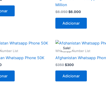
Million
onar
$
6.050
$
6.000
Adicionar
O
O
O
ço
preço
preço
preço
Sale!
inal
atual
original
atual
Number List
WhatsApp Number List
é:
era:
é:
tan Whatsapp Phone 50K
Afghanistan Whatsapp Phone
0.
$500.
$350.
$300.
0
$
350
$
300
onar
Adicionar