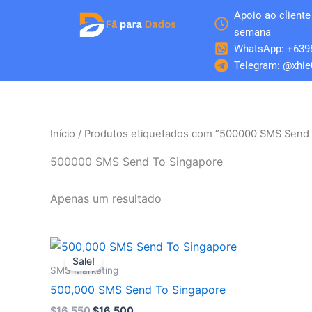
Skip
Apoio ao cliente 
to
semana
content
WhatsApp: +639
Telegram: @xhie
Início
/ Produtos etiquetados com “500000 SMS Send 
500000 SMS Send To Singapore
Apenas um resultado
O
O
preço
preço
Sale!
original
atual
SMS Marketing
era:
é:
500,000 SMS Send To Singapore
$16.550.
$16.500.
$
16.550
$
16.500