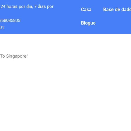
24 horas por dia, 7 dias por
Casa
Base de dado
858085805
Blogue
01
To Singapore”