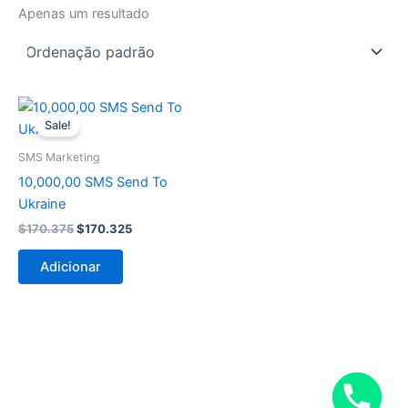
Apenas um resultado
O
O
preço
preço
Sale!
original
atual
era:
é:
SMS Marketing
$170.375.
$170.325.
10,000,00 SMS Send To
Ukraine
$
170.375
$
170.325
Adicionar