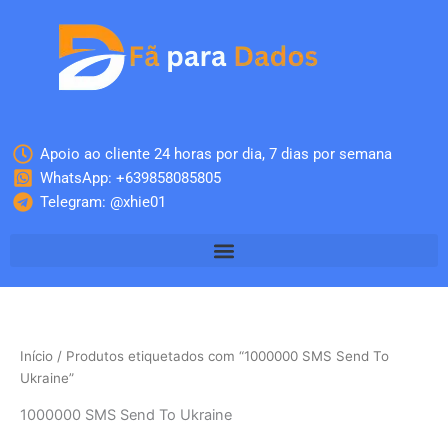
Skip
to
content
Apoio ao cliente 24 horas por dia, 7 dias por semana
WhatsApp: +639858085805
Telegram: @xhie01
Início
/ Produtos etiquetados com “1000000 SMS Send To
Ukraine”
1000000 SMS Send To Ukraine