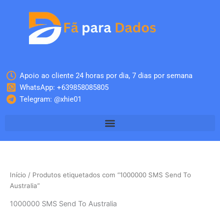
Skip
to
content
Apoio ao cliente 24 horas por dia, 7 dias por semana
WhatsApp: +639858085805
Telegram: @xhie01
Início
/ Produtos etiquetados com “1000000 SMS Send To
Australia”
1000000 SMS Send To Australia