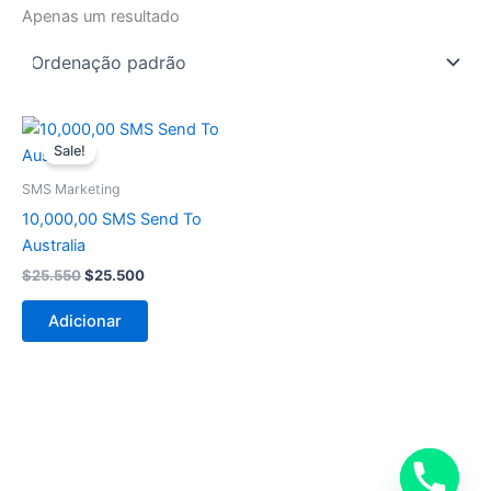
Apenas um resultado
O
O
preço
preço
Sale!
original
atual
era:
é:
SMS Marketing
$25.550.
$25.500.
10,000,00 SMS Send To
Australia
$
25.550
$
25.500
Adicionar