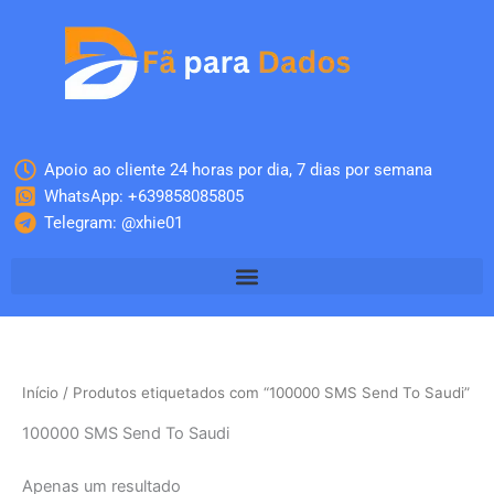
Skip
to
content
Apoio ao cliente 24 horas por dia, 7 dias por semana
WhatsApp: +639858085805
Telegram: @xhie01
Início
/ Produtos etiquetados com “100000 SMS Send To Saudi”
100000 SMS Send To Saudi
Apenas um resultado