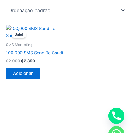
O
O
preço
preço
Sale!
original
atual
era:
é:
SMS Marketing
$2.900.
$2.850.
100,000 SMS Send To Saudi
$
2.900
$
2.850
Adicionar