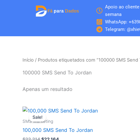
Skip
Apoio ao cliente 
to
semana
content
WhatsApp: +639
Telegram: @xhie
Início
/ Produtos etiquetados com “100000 SMS Send 
100000 SMS Send To Jordan
Apenas um resultado
O
O
preço
preço
Sale!
original
atual
SMS Marketing
era:
é:
100,000 SMS Send To Jordan
$22.214.
$22.164.
$
22.214
$
22.164