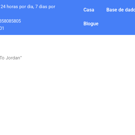
24 horas por dia, 7 dias por
Casa
Base de dado
858085805
Blogue
01
To Jordan”