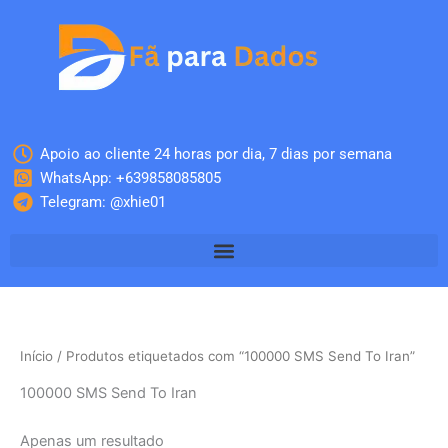
Skip
to
content
Apoio ao cliente 24 horas por dia, 7 dias por semana
WhatsApp: +639858085805
Telegram: @xhie01
Início
/ Produtos etiquetados com “100000 SMS Send To Iran”
100000 SMS Send To Iran
Apenas um resultado