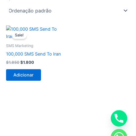
O
O
preço
preço
Sale!
original
atual
era:
é:
SMS Marketing
$1.850.
$1.800.
100,000 SMS Send To Iran
$
1.850
$
1.800
Adicionar