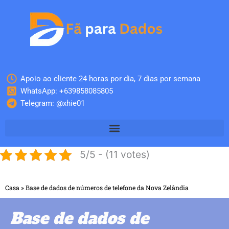
Skip
to
content
Apoio ao cliente 24 horas por dia, 7 dias por semana
WhatsApp: +639858085805
Telegram: @xhie01
5/5 - (11 votes)
Casa
»
Base de dados de números de telefone da Nova Zelândia
Base de dados de