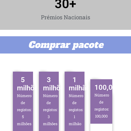
30
+
Prémios Nacionais
Comprar pacote
5
3
1
100,000
milhões
milhões
milhão
Número
Número
Número
Número
de
de
de
de
registos:
registos:
registos:
registos:
100,000
5
3
1
milhões
milhões
milhão