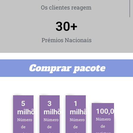
Os clientes reagem
30
+
Prémios Nacionais
Comprar pacote
5
3
1
100,000
milhões
milhões
milhão
Número
Número
Número
Número
de
de
de
de