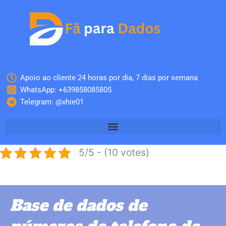
Skip
to
content
Apoio ao cliente 24 horas por dia, 7 dias por semana
WhatsApp: +639858085805
Telegram: @xhie01
5/5 - (10 votes)
Base de dados de