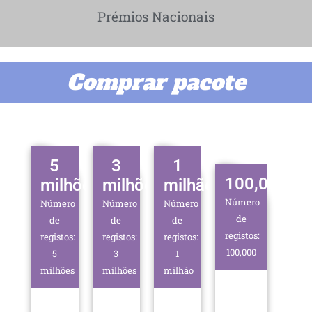
Prémios Nacionais
Comprar pacote
5
3
1
100,000
milhões
milhões
milhão
Número
Número
Número
Número
de
de
de
de
registos:
registos:
registos:
registos:
100,000
5
3
1
milhões
milhões
milhão