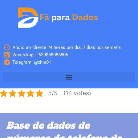
Skip
to
content
Apoio ao cliente 24 horas por dia, 7 dias por semana
WhatsApp: +639858085805
Telegram: @xhie01
5/5 - (14 votes)
Base de dados de