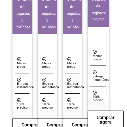
de
de
de
de
registos:
registos:
registos:
registos:
100,000
5
3
1
milhões
milhões
milhão
Menor
preço
Menor
Menor
Menor
preço
preço
preço
Entrega
instantânea
Entrega
Entrega
Entrega
instantânea
instantânea
instantânea
100%
preciso
100%
100%
100%
preciso
preciso
preciso
Comprar
agora
Comprar
Comprar
Comprar