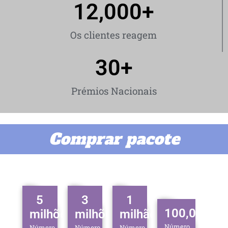
12,000
+
Os clientes reagem
30
+
Prémios Nacionais
Comprar pacote
5
3
1
100,000
milhões
milhões
milhão
Número
Número
Número
Número