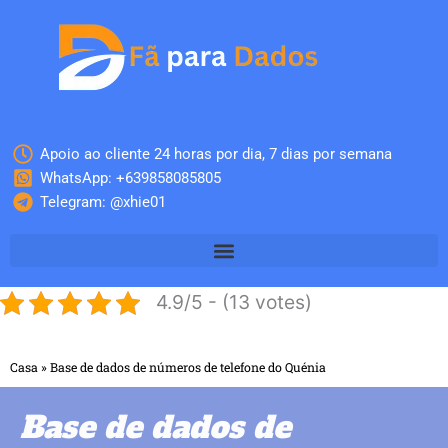
Skip
to
content
Apoio ao cliente 24 horas por dia, 7 dias por semana
WhatsApp: +639858085805
Telegram: @xhie01
4.9/5 - (13 votes)
Casa
»
Base de dados de números de telefone do Quénia
Base de dados de