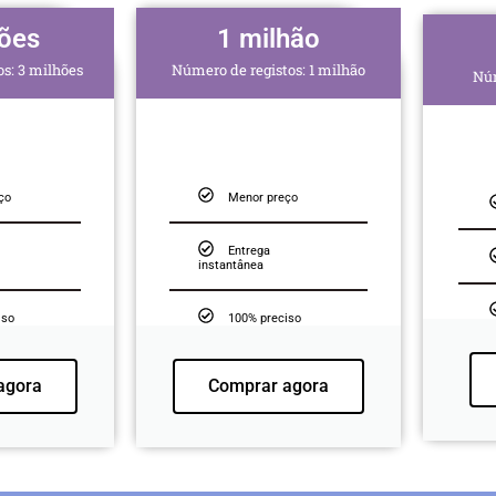
hões
1 milhão
s: 3 milhões
Número de registos: 1 milhão
Núm
ço
Menor preço
Entrega
instantânea
iso
100% preciso
agora
Comprar agora