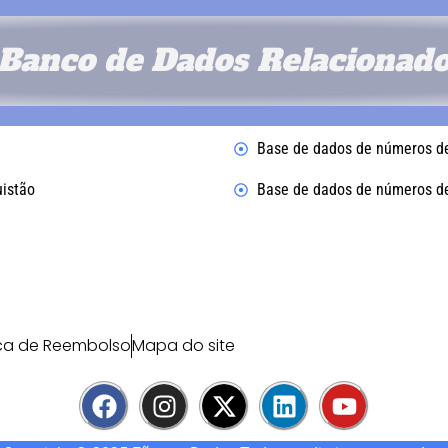
Banco de Dados Relacionad
Base de dados de números de
uistão
Base de dados de números de 
ica de Reembolso
Mapa do site
F
I
X
L
Y
a
n
-
i
o
c
s
t
n
u