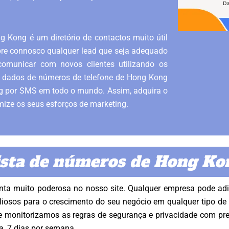
 Kong é um diretório de contactos muito útil
pre connosco qualquer lead que seja adequado
omunicar com novos clientes utilizando os
 dados de números de telefone de Hong Kong
ng por SMS em todo o mundo. Assim, adquira o
mize os seus esforços de marketing.
ista de números de Hong Ko
a muito poderosa no nosso site. Qualquer empresa pode adic
liosos para o crescimento do seu negócio em qualquer tipo d
 monitorizamos as regras de segurança e privacidade com pre
a, 7 dias por semana.