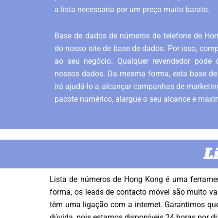
a lista necessária por um preço muito barato.
Base de dados de números de telefone de Hong
do nosso site de base de dados. Por isso, com
ao seu negócio. Qualquer revendedor pode c
nossos dados. Da mesma forma, esta base de
irá ajudá-lo a alcançar campanhas de marketi
pacote numérico, alargue o seu alcance e maxi
L
Lista de números de Hong Kong é uma ferrament
forma, os leads de contacto móvel são muito va
têm uma ligação com a internet. Garantimos que
dúvida, pois estamos disponíveis 24 horas por di