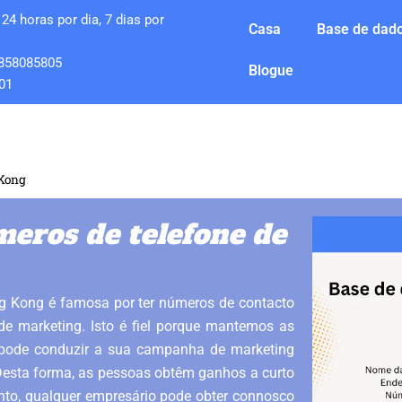
24 horas por dia, 7 dias por
Casa
Base de dado
858085805
Blogue
01
 Kong
eros de telefone de
g Kong é famosa por ter números de contacto
de marketing. Isto é fiel porque mantemos as
 pode conduzir a sua campanha de marketing
esta forma, as pessoas obtêm ganhos a curto
nto, qualquer empresário pode obter connosco