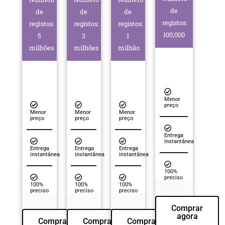
de
de
de
de
registos:
registos:
registos:
registos:
100,000
5
3
1
milhões
milhões
milhão
Menor
preço
Menor
Menor
Menor
preço
preço
preço
Entrega
instantânea
Entrega
Entrega
Entrega
instantânea
instantânea
instantânea
100%
preciso
100%
100%
100%
preciso
preciso
preciso
Comprar
agora
Comprar
Comprar
Comprar