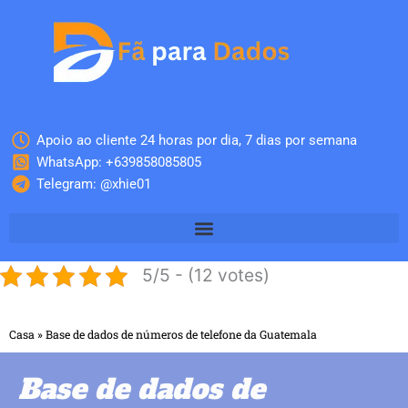
Skip
to
content
Apoio ao cliente 24 horas por dia, 7 dias por semana
WhatsApp: +639858085805
Telegram: @xhie01
5/5 - (12 votes)
Casa
»
Base de dados de números de telefone da Guatemala
Base de dados de