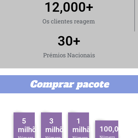
12,000
+
Os clientes reagem
30
+
Prémios Nacionais
Comprar pacote
5
3
1
100,000
milhões
milhões
milhão
Número
Número
Número
Número