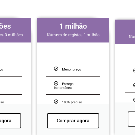
hões
1 milhão
s: 3 milhões
Número de registos: 1 milhão
Núm
ço
Menor preço
Entrega
instantânea
iso
100% preciso
agora
Comprar agora