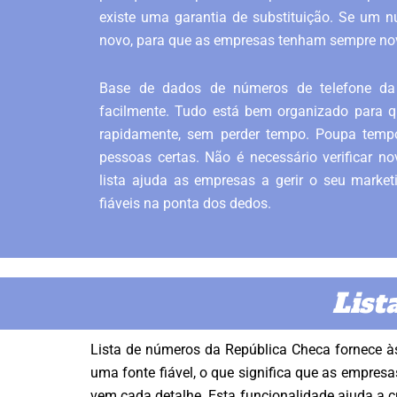
existe uma garantia de substituição. Se um nú
novo, para que as empresas tenham sempre no
Base de dados de números de telefone da
facilmente. Tudo está bem organizado para 
rapidamente, sem perder tempo. Poupa tem
pessoas certas. Não é necessário verificar n
lista ajuda as empresas a gerir o seu mark
fiáveis ​​na ponta dos dedos.
List
Lista de números da República Checa fornece à
uma fonte fiável, o que significa que as empre
vem cada detalhe. Esta funcionalidade ajuda a c