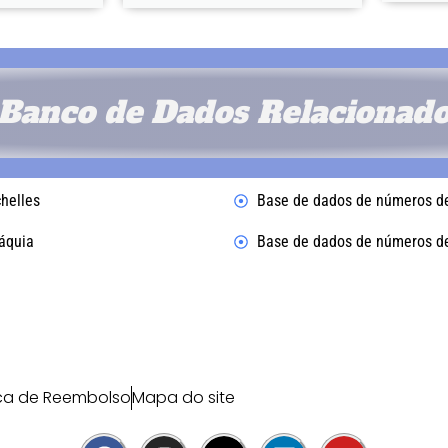
Banco de Dados Relacionad
helles
Base de dados de números de
áquia
Base de dados de números de
ica de Reembolso
Mapa do site
F
I
X
L
Y