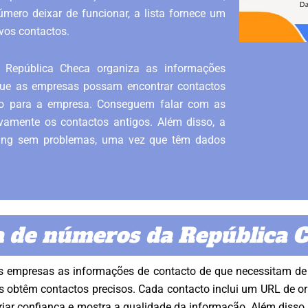
mero deixar de funcionar, a lista fornece um
vos contactos.
 República Checa organiza as informações
que as empresas possam encontrar contactos
po para a empresa. Conseguem falar com as
ovamente os contactos antigos. Além disso, a
eting sem problemas, uma vez que têm dados
a de números da República 
s empresas as informações de contacto de que necessitam de
sas obtêm contactos precisos. Cada contacto inclui um URL de 
riar confiança e mostra a qualidade da informação. Além disso, 