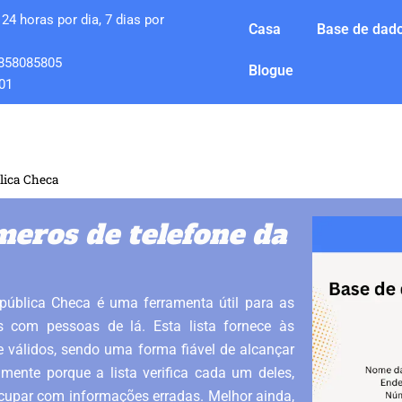
24 horas por dia, 7 dias por
Casa
Base de dado
858085805
Blogue
01
lica Checa
eros de telefone da
ública Checa é uma ferramenta útil para as
 com pessoas de lá. Esta lista fornece às
 válidos, sendo uma forma fiável de alcançar
mente porque a lista verifica cada um deles,
cupar com informações erradas. Melhor ainda,