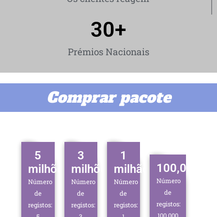
30
+
Prémios Nacionais
Comprar pacote
5
3
1
100,000
milhões
milhões
milhão
Número
Número
Número
Número
de
de
de
de
registos:
registos:
registos:
registos:
100,000
5
3
1