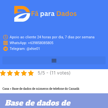
Skip
to
content
Apoio ao cliente 24 horas por dia, 7 dias por semana
WhatsApp: +639858085805
Telegram: @xhie01
5/5 - (11 votes)
Casa
»
Base de dados de números de telefone do Canadá
Base de dados de