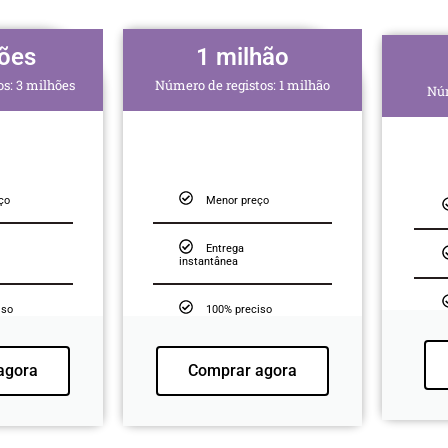
hões
1 milhão
s: 3 milhões
Número de registos: 1 milhão
Núm
ço
Menor preço
Entrega
instantânea
iso
100% preciso
agora
Comprar agora