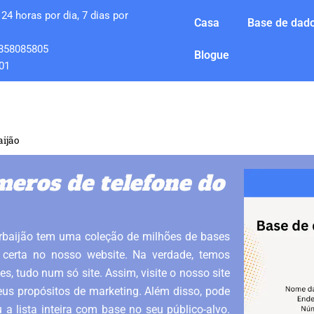
24 horas por dia, 7 dias por
Casa
Base de dado
858085805
Blogue
01
aijão
meros de telefone do
rbaijão tem uma coleção de milhões de bases
certa no nosso website. Na verdade, temos
, tudo num só site. Assim, visite o nosso site
eus propósitos de marketing. Além disso, pode
 lista inteira com base no seu público-alvo.