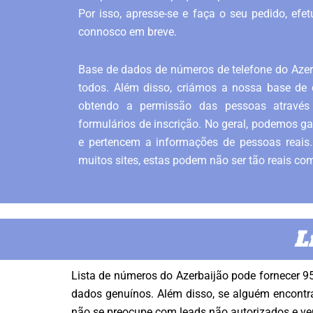
Por isso, apresse-se e faça o seu pedido, ef
connosco em breve.
Base de dados de números de telefone do Azerb
todos. Além disso, criámos a nossa base de 
obtendo a permissão das pessoas através 
formulários de inscrição. No geral, podemos ga
e pertencem a informações de pessoas reai
muitos sites, estas podem não ser tão reais co
L
Lista de números do Azerbaijão pode fornecer 9
dados genuínos. Além disso, se alguém encontra
não se preocupe com leads não autorizados e ve