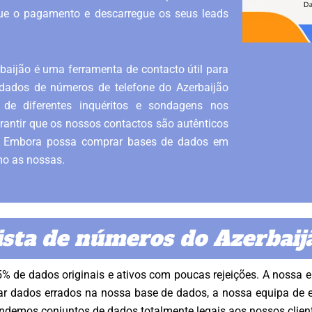
etue o pagamento e descarregue os seus leads
aijão é uma ferramenta de contacto útil para
dados de números de telefone do Azerbaijão
de diferentes inquéritos e sondagens nos
rantir que os nossos contactos são autênticos
s. Embora possa comprar bases de dados em
mo as nossas.
ista de números do Azerbaij
5% de dados originais e ativos com poucas rejeições. A nossa 
r dados errados na nossa base de dados, a nossa equipa de es
ndemos conjuntos de dados totalmente legais aos nossos clien