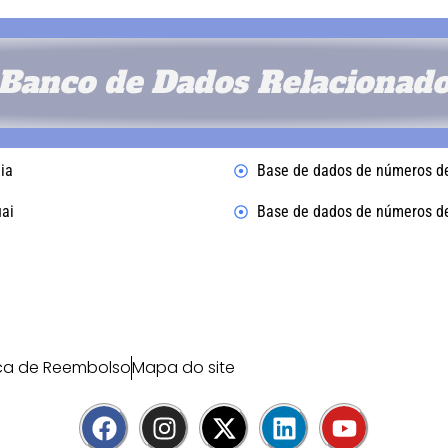
Banco de Dados Relacionad
ia
Base de dados de números de
ai
Base de dados de números de
ica de Reembolso
Mapa do site
F
I
X
L
Y
a
n
-
i
o